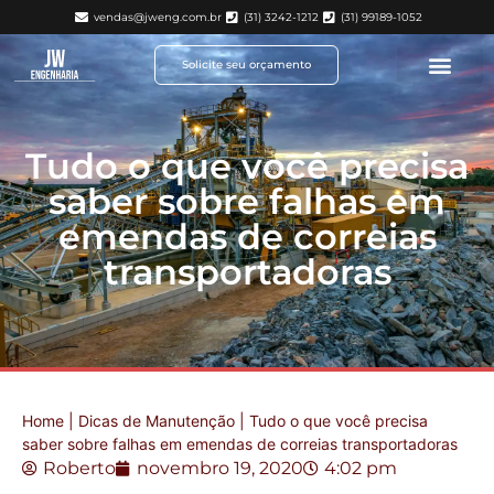
vendas@jweng.com.br
(31) 3242-1212
(31) 99189-1052
Solicite seu orçamento
Tudo o que você precisa
saber sobre falhas em
emendas de correias
transportadoras
Home
|
Dicas de Manutenção
|
Tudo o que você precisa
saber sobre falhas em emendas de correias transportadoras
Roberto
novembro 19, 2020
4:02 pm