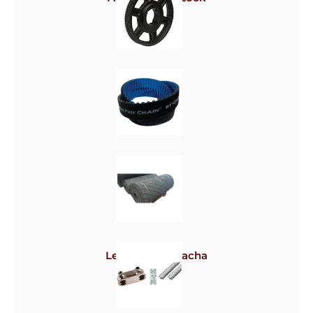
Polias
Correias
Lençol de borracha