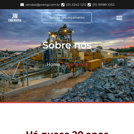
vendas@jweng.com.br
(31) 3242-1212
(31) 99189-1052
Solicite seu orçamento
Sobre nós
Home
|
Sobre nós