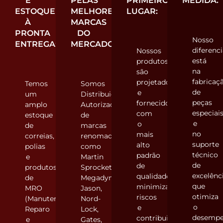
E
PELAS
PRIMEIRO
MEDIDA:
ESTOQUE
MELHORES
LUGAR:
À
MARCAS
PRONTA
DO
Nosso
ENTREGA:
MERCADO:
diferenci
Nossos
está
produtos
na
são
fabricaç
projetados
Temos
Somos
de
e
um
Distribuidores
peças
fornecidos
amplo
Autorizados
especiai
com
estoque
de
e
o
de
marcas
no
mais
correias,
renomadas
suporte
alto
polias
como
técnico
padrão
e
Martin
de
de
produtos
Sprocket,
excelênci
qualidade,
de
Megadyne
que
minimizando
MRO
Jason,
otimiza
riscos
(Manutenção,
Nord-
o
e
Reparo
Lock,
desemp
contribuindo
e
Gates,