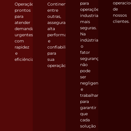
operacio
para
Operação),
Continental,
de
operações
prontos
entre
nossos
industriais
para
outras,
clientes.
mais
atender
assegurando
seguras.
demandas
alta
Na
urgentes
performance
indústria,
com
e
o
rapidez
confiabilidade
fator
e
para
segurança
eficiência.
sua
não
operação.
pode
ser
negligenciado,
e
trabalhamos
para
garantir
que
cada
solução