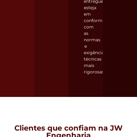
entregue
esteja
em
conformidade
com
as
normas
e
exigências
técnicas
mais
rigorosas.
Clientes que confiam na JW
Engenharia