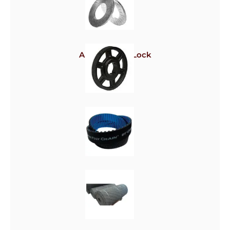
Arruela Nord-Lock
Polias
Correias