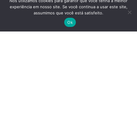
Junker de Vibração.
Nós utilizamos cookies para garantir que você tenha a melhor
experiência em nosso site. Se você continua a usar este site,
assumimos que você está satisfeito.
Ok
Fornecimento de correias, polias, grampos, lençol de borracha,
mangueiras e demais produtos para MRO!
Nos acompanhe nas redes sociais
Av. Francisco Firmo de Matos, 70 - Jardim Eldorado - Contagem/MG
(31) 3242-1212
| (31) 99189-1052
vendas@jweng.com.br
Todos os direitos reservados © - JW Engenharia em Borrachas LTDA - 2008 -
2026 - CNPJ: 09.452.267/0001-94