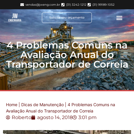
vendas@jweng.com.br
(31) 3242-1212
(31) 99189-1052
Solicite seu orçamento
4 Problemas Comuns na
Avaliação Anual do
Transportador de Correia
Home
|
Dicas de Manutenção
|
4 Problemas Comuns na
Avaliação Anual do Transportador de Correia
Roberto
agosto 14, 2018
3:01 pm