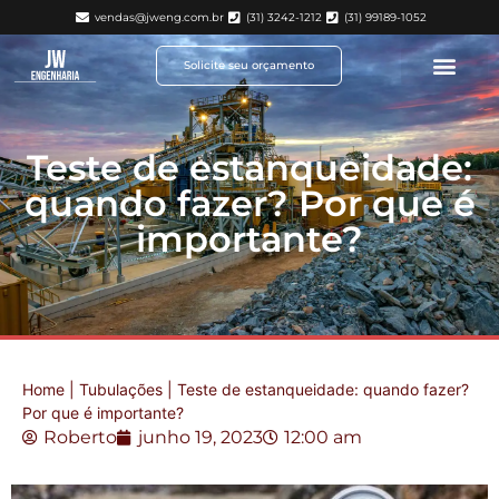
vendas@jweng.com.br
(31) 3242-1212
(31) 99189-1052
Solicite seu orçamento
Teste de estanqueidade:
quando fazer? Por que é
importante?
Home
|
Tubulações
|
Teste de estanqueidade: quando fazer?
Por que é importante?
Roberto
junho 19, 2023
12:00 am