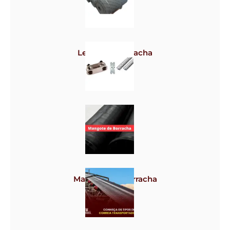
Lençol de borracha
Grampos
Mangote de borracha