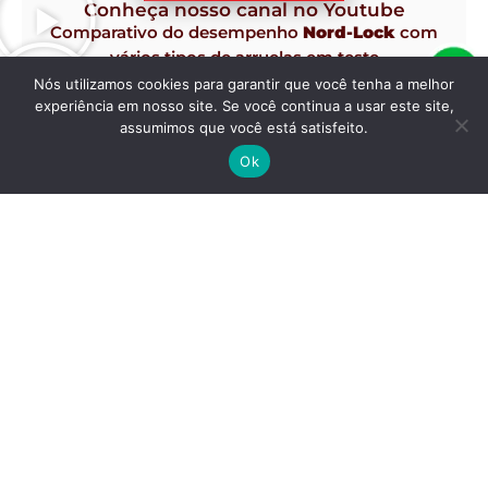
Conheça nosso canal no Youtube
Comparativo do desempenho
Nord-Lock
com
vários tipos de arruelas em teste
Junker de Vibração.
Nós utilizamos cookies para garantir que você tenha a melhor
experiência em nosso site. Se você continua a usar este site,
assumimos que você está satisfeito.
Ok
Fornecimento de correias, polias, grampos, lençol de borracha,
mangueiras e demais produtos para MRO!
Nos acompanhe nas redes sociais
Av. Francisco Firmo de Matos, 70 - Jardim Eldorado - Contagem/MG
(31) 3242-1212
| (31) 99189-1052
vendas@jweng.com.br