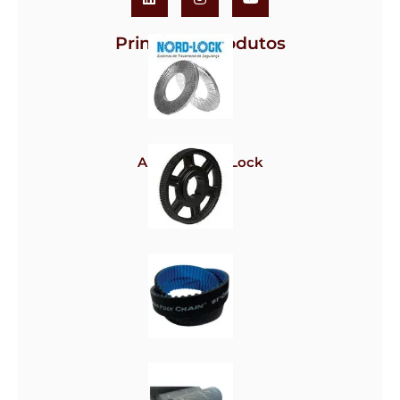
Principais Produtos
Arruela Nord-Lock
Polias
Correias