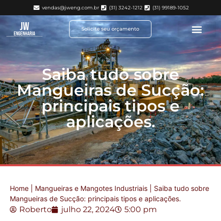
vendas@jweng.com.br
(31) 3242-1212
(31) 99189-1052
Solicite seu orçamento
Saiba tudo sobre
Mangueiras de Sucção:
principais tipos e
aplicações.
Home
|
Mangueiras e Mangotes Industriais
|
Saiba tudo sobre
Mangueiras de Sucção: principais tipos e aplicações.
Roberto
julho 22, 2024
5:00 pm