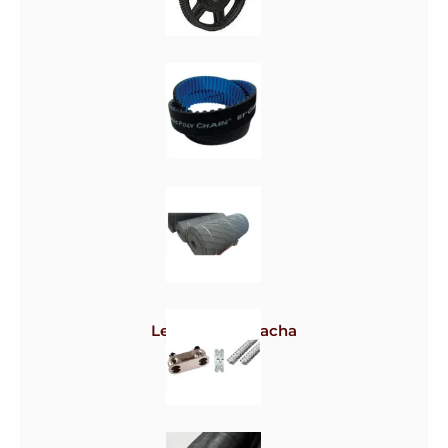
Polias
Correias
Lençol de borracha