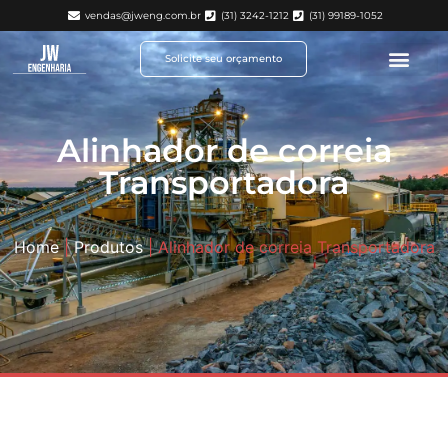
vendas@jweng.com.br
(31) 3242-1212
(31) 99189-1052
Solicite seu orçamento
Alinhador de correia
Transportadora
Home
|
Produtos
|
Alinhador de correia Transportadora