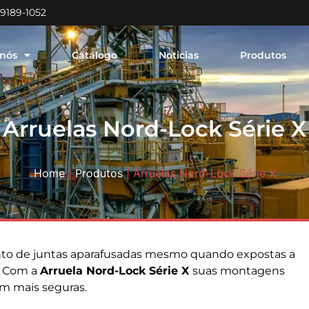
99189-1052
 nós
Catálogo
Noticias
Produtos
Arruelas Nord-Lock Série X
Home
|
Produtos
|
Arruelas Nord-Lock Série X
ento de juntas aparafusadas mesmo quando expostas a
. Com a
Arruela Nord-Lock Série X
suas montagens
am mais seguras.