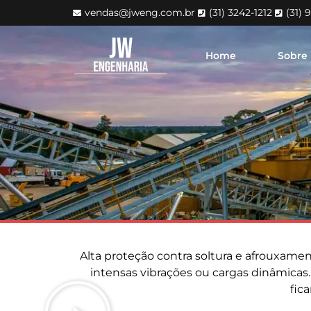
vendas@jweng.com.br
(31) 3242-1212
(31) 
Home
Sobre
Alta proteção contra soltura e afrouxam
intensas vibrações ou cargas dinâmicas
fic