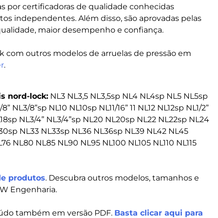
 por certificadoras de qualidade conhecidas
tos independentes. Além disso, são aprovadas pelas
 qualidade, maior desempenho e confiança.
ck com outros modelos de arruelas de pressão em
r
.
s nord-lock:
NL3 NL3,5 NL3,5sp NL4 NL4sp NL5 NL5sp
” NL3/8”sp NL10 NL10sp NL11/16” 11 NL12 NL12sp NL1/2”
L18sp NL3/4” NL3/4”sp NL20 NL20sp NL22 NL22sp NL24
L30sp NL33 NL33sp NL36 NL36sp NL39 NL42 NL45
76 NL80 NL85 NL90 NL95 NL100 NL105 NL110 NL115
de produtos
. Descubra outros modelos, tamanhos e
 JW Engenharia.
teúdo também em versão PDF.
Basta clicar aqui para