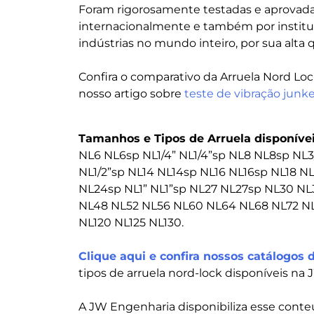
Foram rigorosamente testadas e aprovadas
internacionalmente e também por institu
indústrias no mundo inteiro, por sua alta
Confira o comparativo da Arruela Nord Lo
nosso artigo sobre
teste de vibração junke
Tamanhos e Tipos de Arruela disponívei
NL6 NL6sp NL1/4” NL1/4”sp NL8 NL8sp NL3/8
NL1/2”sp NL14 NL14sp NL16 NL16sp NL18 N
NL24sp NL1” NL1”sp NL27 NL27sp NL30 N
NL48 NL52 NL56 NL60 NL64 NL68 NL72 NL
NL120 NL125 NL130.
Clique aqui e confira nossos catálogos 
tipos de arruela nord-lock disponíveis na
A JW Engenharia disponibiliza esse con