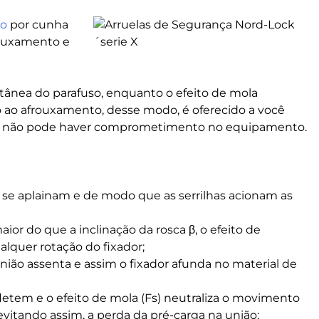
to
por cunha
rouxamento e
tânea do parafuso, enquanto o efeito de mola
 ao afrouxamento, desse modo, é oferecido a você
nde não pode haver comprometimento no equipamento.
as se aplainam e de modo que as serrilhas acionam as
ior do que a inclinação da rosca β, o efeito de
lquer rotação do fixador;
nião assenta e assim o fixador afunda no material de
etem e o efeito de mola (Fs) neutraliza o movimento
vitando assim, a perda da pré-carga na união;