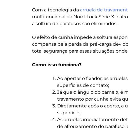
Com a tecnologia da
arruela de travamen
multifuncional da Nord-Lock Série X o af
a soltura de parafusos são eliminados.
O efeito de cunha impede a soltura espon
compensa pela perda da pré-carga devido
total segurança para essas situações o
Como isso funciona?
Ao apertar o fixador, as arruel
superfícies de contato;
Já que o ângulo do came α, é ma
travamento por cunha evita qua
Diretamente após o aperto, a u
superfície;
As arruelas imediatamente defl
de afrouxamento do parafuso, e