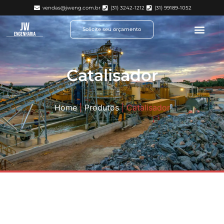
vendas@jweng.com.br
(31) 3242-1212
(31) 99189-1052
Solicite seu orçamento
Catalisador
Home
|
Produtos
|
Catalisador