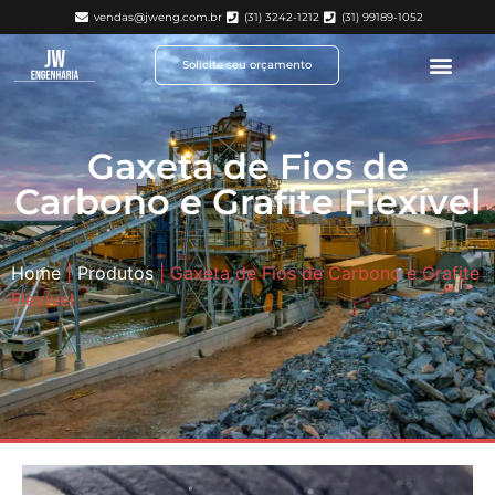
vendas@jweng.com.br
(31) 3242-1212
(31) 99189-1052
Solicite seu orçamento
Gaxeta de Fios de
Carbono e Grafite Flexível
Home
|
Produtos
|
Gaxeta de Fios de Carbono e Grafite
Flexível