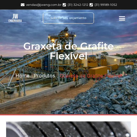
vendas@jweng.com.br
(31) 3242-1212
(31) 99189-1052
Solicite seu orçamento
Graxeta de Grafite
Flexível
Home
|
Produtos
|
Graxeta de Grafite Flexível