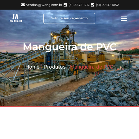
vendas@jweng.com.br
(31) 3242-1212
(31) 99189-1052
Solicite seu orçamento
Mangueira de PVC
Home
|
Produtos
|
Mangueira de PVC