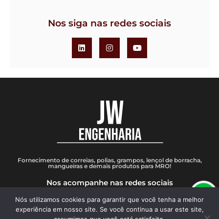
Nos siga nas redes sociais
Fornecimento de correias, polias, grampos, lençol de borracha,
mangueiras e demais produtos para MRO!
Nos acompanhe nas redes sociais
Nós utilizamos cookies para garantir que você tenha a melhor
Av. Francisco Firmo de Matos, 70 - Jardim Eldorado - Contagem/MG
experiência em nosso site. Se você continua a usar este site,
(31) 3242-1212
| (31) 99189-1052
vendas@jweng.com.br