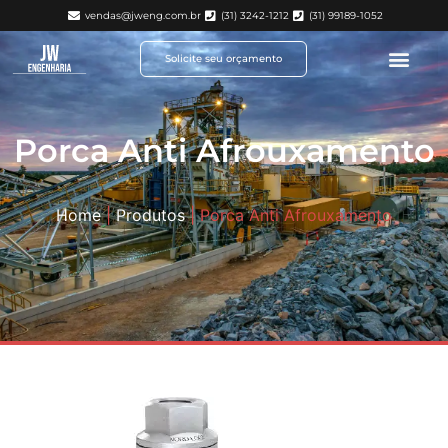
vendas@jweng.com.br
(31) 3242-1212
(31) 99189-1052
Solicite seu orçamento
Porca Anti Afrouxamento
Home
|
Produtos
|
Porca Anti Afrouxamento