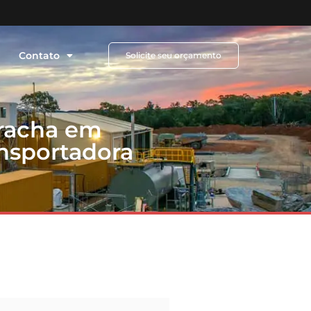
Contato
Solicite seu orçamento
rracha em
ansportadora