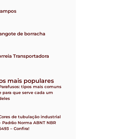
rampos
angote de borracha
rreia Transportadora
gos mais populares
Parafusos: tipos mais comuns
e para que serve cada um
deles
Cores de tubulação industrial
– Padrão Norma ABNT NBR
6493 – Confira!