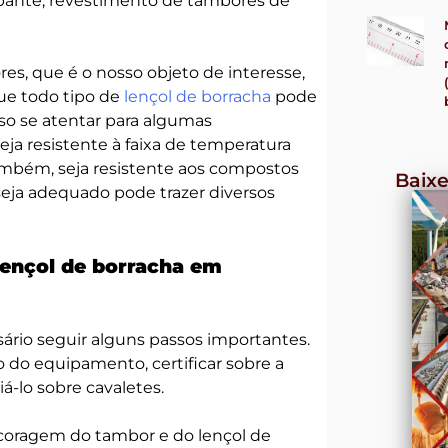
rrapante, revestimento de tambores de
es, que é o nosso objeto de interesse,
que todo tipo de
lençol de borracha
pode
iso se atentar para algumas
seja resistente à faixa de temperatura
ambém, seja resistente aos compostos
Baixe
seja adequado pode trazer diversos
lençol de borracha em
rio seguir alguns passos importantes.
co do equipamento, certificar sobre a
á-lo sobre cavaletes.
ancoragem do tambor e do lençol de