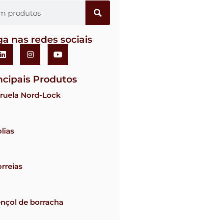
ga nas redes sociais
ncipais Produtos
ruela Nord-Lock
lias
rreias
nçol de borracha