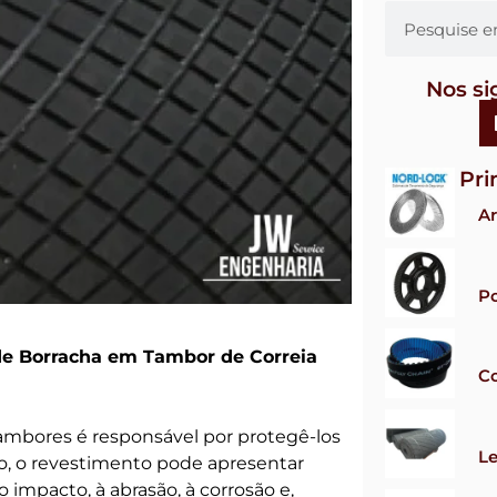
Nos si
Pri
Ar
Po
de Borracha em Tambor de Correia
Co
ambores é responsável por protegê-los
Le
so, o revestimento pode apresentar
 impacto, à abrasão, à corrosão e,