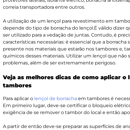
protetores laterais, isolante elétrico, borracha antide
correia transportadora entre outros.
A utilização de um lençol para revestimento em tambor
depende do tipo de borracha do lençol.É válido dizer 
ser utilizado para a vedação de juntas. Contudo, é prec
características necessárias: é essencial que a borracha 
presente nos materiais que estarão nos tambores e, t
químicos desses materiais. Utilizar um lençol que não 
problemas, além de ser extremamente perigoso.
Veja as melhores dicas de como aplicar o 
tambores
Para aplicar o
lençol de borracha
em tambores é necessá
Em primeiro lugar, deve-se certificar o bloqueio elétri
exigência de se remover o tambor do local e então apoi
A partir de então deve-se preparar as superfícies de 