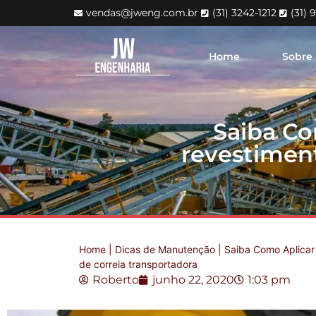
vendas@jweng.com.br
(31) 3242-1212
(31) 
Home
Sobre
Saiba Co
revestiment
Home
|
Dicas de Manutenção
|
Saiba Como Aplicar
de correia transportadora
Roberto
junho 22, 2020
1:03 pm