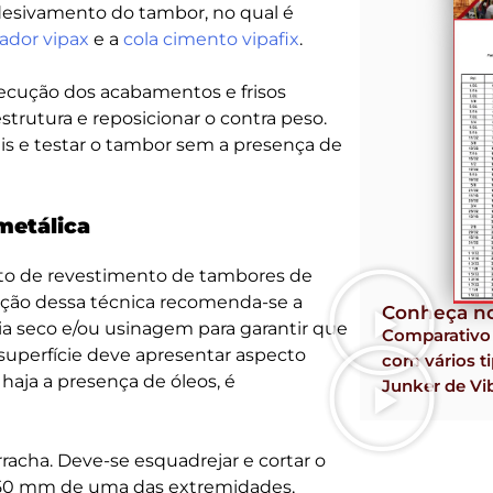
desivamento do tambor, no qual é
sador vipax
e a
cola cimento vipafix
.
ecução dos acabamentos e frisos
strutura e reposicionar o contra peso.
is e testar o tambor sem a presença de
metálica
o de revestimento de tambores de
zação dessa técnica recomenda-se a
Conheça no
eia seco e/ou usinagem para garantir que
Comparativ
 superfície deve apresentar aspecto
com vários ti
haja a presença de óleos, é
Junker de Vi
acha. Deve-se esquadrejar e cortar o
à 50 mm de uma das extremidades,