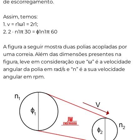
de escorregamento.
Assim, temos:
1. v = r1ω1 = 2r1;
2. 2 · n1π 30 = ϕ1n1π 60
A figura a seguir mostra duas polias acopladas por
uma correia. Além das dimensões presentes na
figura, leve em consideração que “ω” é a velocidade
angular da polia em rad/s e “n” é a sua velocidade
angular em rpm.