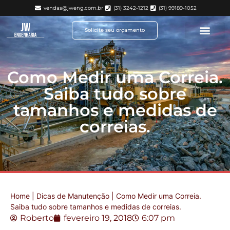
vendas@jweng.com.br
(31) 3242-1212
(31) 99189-1052
Solicite seu orçamento
Como Medir uma Correia.
Saiba tudo sobre
tamanhos e medidas de
correias.
Home
|
Dicas de Manutenção
|
Como Medir uma Correia.
Saiba tudo sobre tamanhos e medidas de correias.
Roberto
fevereiro 19, 2018
6:07 pm