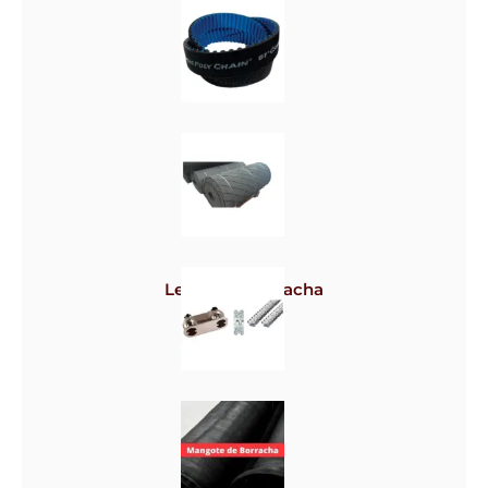
Polias
Correias
Lençol de borracha
Grampos