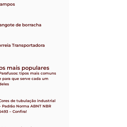
rampos
angote de borracha
rreia Transportadora
gos mais populares
Parafusos: tipos mais comuns
e para que serve cada um
deles
Cores de tubulação industrial
– Padrão Norma ABNT NBR
6493 – Confira!