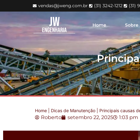
vendas@jweng.com.br
(31) 3242-1212
(31) 
Home
Sobre
Principa
Home
|
Dicas de Manutenção
|
Principais causas d
Roberto
setembro 22, 2025
1:03 pm