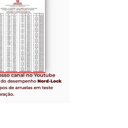
sso canal no Youtube
o do desempenho
Nord-Lock
pos de arruelas em teste
bração.