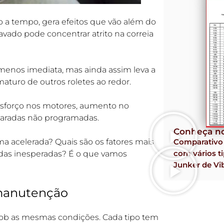
o a tempo, gera efeitos que vão além do
vado pode concentrar atrito na correia
 menos imediata, mas ainda assim leva a
aturo de outros roletes ao redor.
esforço nos motores, aumento no
aradas não programadas.
Conheça no
a acelerada? Quais são os fatores mais
Comparativ
com vários ti
as inesperadas? É o que vamos
Junker de Vi
 manutenção
sob as mesmas condições. Cada tipo tem