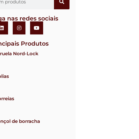
ga nas redes sociais
ncipais Produtos
ruela Nord-Lock
lias
rreias
nçol de borracha