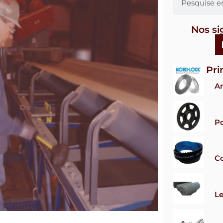
Nos si
Pri
Ar
Po
Co
Le