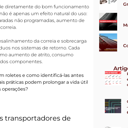
G
ende diretamente do bom funcionamento
não é apenas um efeito natural do uso:
paradas não programadas, aumento de
M
correia.
esalinhamento da correia e sobrecarga
Co
síduos nos sistemas de retorno. Cada
omo aumento de atrito, consumo
il dos componentes.
Arti
m roletes e como identificá-las antes
is práticas podem prolongar a vida útil
s operações?
os transportadores de