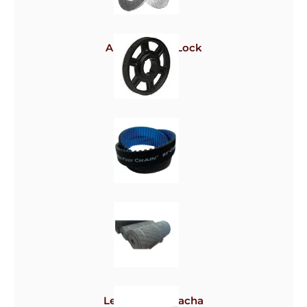
Arruela Nord-Lock
Polias
Correias
Lençol de borracha