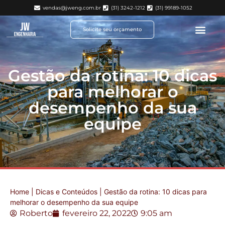
vendas@jweng.com.br
(31) 3242-1212
(31) 99189-1052
Solicite seu orçamento
Gestão da rotina: 10 dicas
para melhorar o
desempenho da sua
equipe
Home
|
Dicas e Conteúdos
|
Gestão da rotina: 10 dicas para
melhorar o desempenho da sua equipe
Roberto
fevereiro 22, 2022
9:05 am