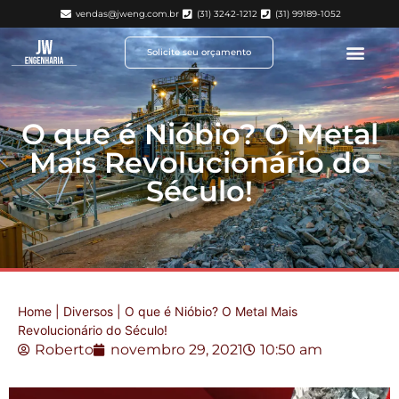
vendas@jweng.com.br
(31) 3242-1212
(31) 99189-1052
Solicite seu orçamento
O que é Nióbio? O Metal
Mais Revolucionário do
Século!
Home
|
Diversos
|
O que é Nióbio? O Metal Mais
Revolucionário do Século!
Roberto
novembro 29, 2021
10:50 am