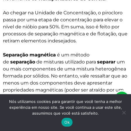
Ao chegar na Unidade de Concentração, o pirocloro
passa por uma etapa de concentração para elevar o
nível de nióbio para 50%. Em suma, isso é feito por
processos de separação magnética e de flotação, que
retiram elementos indesejados.
Separação magnética
é um método
de
separação
de misturas utilizado para
separar
um
ou mais componentes de uma mistura heterogênea
formada por sólidos. No entanto, vale ressaltar que ao
menos um dos componentes deve apresentar
propriedades magnéticas (poder ser atraído por um
imã ou um eletroímã).
Nós utilizamos cookies para garantir que você tenha a melhor
experiência em nosso site. Se você continua a usar este site,
Já a Flotação é uma técnica de separação de misturas
assumimos que você está satisfeito.
introduzindo bolhas de ar a uma suspensão de
Ok
partículas. Depois disso, verifica-se que as partículas