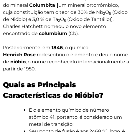
do mineral
Columbita [
um mineral ortorrômbico,
cuja constituição tem o teor de 30% de Nb
O
(Óxido
2
5
de Nióbio) e 3,0 % de Ta
O
(Óxido de Tantálio)].
2
5
Charles Hatchett nomeou o novo elemento
encontrado de
columbium
(Cb).
Posteriormente, em
1846
, o químico
Henrich
Rose
redescobriu o elemento e deu o nome
de
nióbio
, o nome reconhecido internacionalmente a
partir de 1950.
Quais as Principais
Características do Nióbio?
É o elemento químico de número
atômico 41, portanto, é considerado um
metal de transição;
Seu ponto de fusão é aos 2468 °C, logo, é