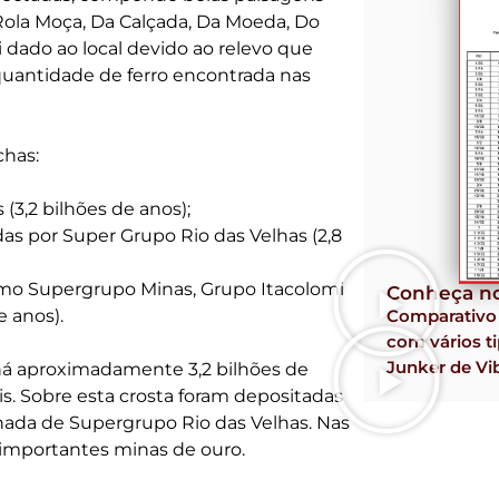
 Rola Moça, Da Calçada, Da Moeda, Do
i dado ao local devido ao relevo que
quantidade de ferro encontrada nas
chas:
(3,2 bilhões de anos);
s por Super Grupo Rio das Velhas (2,8
o Supergrupo Minas, Grupo Itacolomi
Conheça no
Comparativ
e anos).
com vários ti
Junker de Vi
e há aproximadamente 3,2 bilhões de
s. Sobre esta crosta foram depositadas
ada de Supergrupo Rio das Velhas. Nas
 importantes minas de ouro.