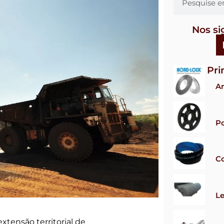
Nos si
Pri
Ar
Po
Co
Le
xtensão territorial de