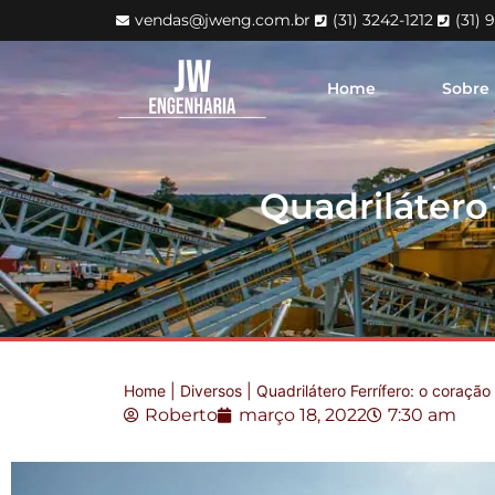
vendas@jweng.com.br
(31) 3242-1212
(31) 
Home
Sobre
Quadrilátero 
Home
|
Diversos
|
Quadrilátero Ferrífero: o coração
Roberto
março 18, 2022
7:30 am