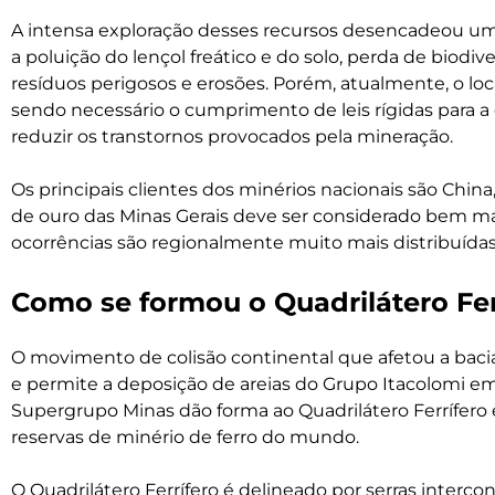
A intensa exploração desses recursos desencadeou um
a poluição do lençol freático e do solo, perda de biod
resíduos perigosos e erosões. Porém, atualmente, o loca
sendo necessário o cumprimento de leis rígidas para a 
reduzir os transtornos provocados pela mineração.
Os principais clientes dos minérios nacionais são Chin
de ouro das Minas Gerais deve ser considerado bem maio
ocorrências são regionalmente muito mais distribuídas
Como se formou o Quadrilátero Fer
O movimento de colisão continental que afetou a bac
e permite a deposição de areias do Grupo Itacolomi e
Supergrupo Minas dão forma ao Quadrilátero Ferrífero
reservas de minério de ferro do mundo.
O Quadrilátero Ferrífero é delineado por serras inter