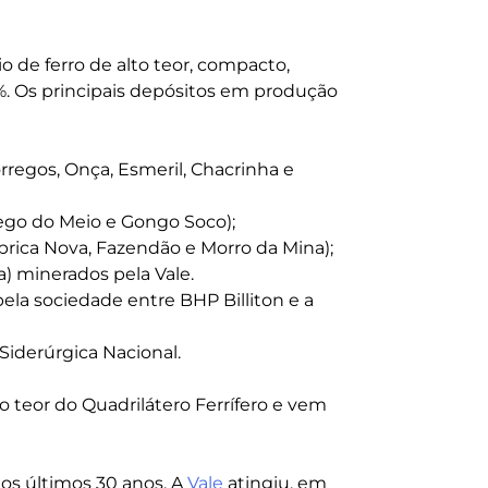
io de ferro de alto teor, compacto,
4%. Os principais depósitos em produção
rregos, Onça, Esmeril, Chacrinha e
ego do Meio e Gongo Soco);
brica Nova, Fazendão e Morro da Mina);
a) minerados pela Vale.
pela sociedade entre BHP Billiton e a
iderúrgica Nacional.
 teor do Quadrilátero Ferrífero e vem
os últimos 30 anos. A
Vale
atingiu, em