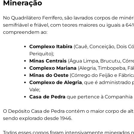
Mineração
No Quadrilátero Ferrífero, são lavrados corpos de minér
semifriável e friável, com teores maiores ou iguais a 6
compreendem ao:
Complexo Itabira
(Cauê, Conceição, Dois Có
Periquito);
Minas Centrais
(Água Limpa, Brucutu, Córr
Complexo Mariana
(Alegria, Timbopeba, Fá
Minas do Oeste
(Córrego do Feijão e Fábric
Complexo de Alegria
, que é administrado 
Vale;
Casa de Pedra
que pertence à Companhia S
O Depósito Casa de Pedra contém o maior corpo de alto
sendo explorado desde 1946.
Todos esses corpos foram intensivamente minerados n