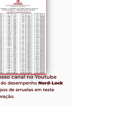
sso canal no Youtube
o do desempenho
Nord-Lock
pos de arruelas em teste
bração.