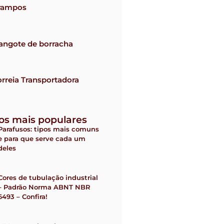
rampos
angote de borracha
rreia Transportadora
gos mais populares
Parafusos: tipos mais comuns
e para que serve cada um
deles
Cores de tubulação industrial
– Padrão Norma ABNT NBR
6493 – Confira!