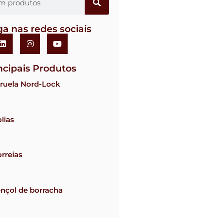
ga nas redes sociais
ncipais Produtos
ruela Nord-Lock
lias
rreias
nçol de borracha