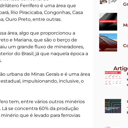
G
ilátero Ferrífero é uma área que
ará, Rio Piracicaba, Congonhas, Casa
a, Ouro Preto, entre outras.
M
ssa área, algo que proporcionou a
eto e Mariana, que são o berço de
Co
raiu um grande fluxo de mineradores,
rior do Brasil, já que naquela época a
.
Arti
ção urbana de Minas Gerais e é uma área
tadual, impulsionando, inclusive, o
ero tem, entre vários outros minérios
e. Lá se concentra 60% da produção
o minério que é levado para ferrovias