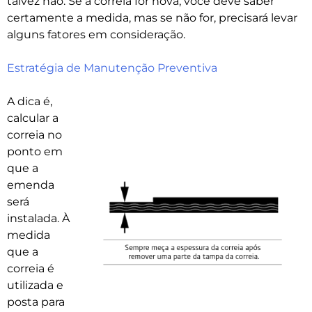
talvez não. Se a correia for nova, você deve saber
certamente a medida, mas se não for, precisará levar
alguns fatores em consideração.
Estratégia de Manutenção Preventiva
A dica é,
calcular a
correia no
ponto em
que a
emenda
será
instalada. À
medida
que a
correia é
utilizada e
posta para