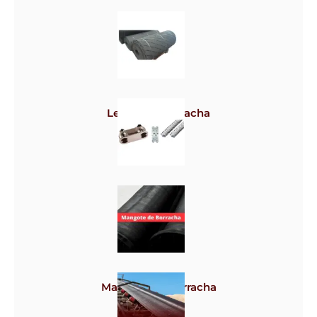
Correias
Lençol de borracha
Grampos
Mangote de borracha