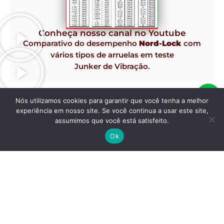
Conheça nosso canal no Youtube
Comparativo do desempenho
Nord-Lock
com
vários tipos de arruelas em teste
Junker de Vibração.
Nós utilizamos cookies para garantir que você tenha a melhor
experiência em nosso site. Se você continua a usar este site,
assumimos que você está satisfeito.
Ok
Fornecimento de correias, polias, grampos, lençol de borracha,
mangueiras e demais produtos para MRO!
Nos acompanhe nas redes sociais
Av. Francisco Firmo de Matos, 70 - Jardim Eldorado - Contagem/MG