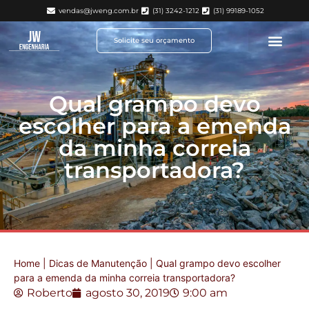
vendas@jweng.com.br
(31) 3242-1212
(31) 99189-1052
Solicite seu orçamento
Qual grampo devo
escolher para a emenda
da minha correia
transportadora?
Home
|
Dicas de Manutenção
|
Qual grampo devo escolher
para a emenda da minha correia transportadora?
Roberto
agosto 30, 2019
9:00 am