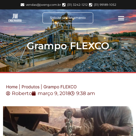
vendas@jweng.com.br
(31) 3242-1212
(31) 99189-1052
Solicite seu orçamento
Grampo FLEXCO
Home
|
Produtos
|
Grampo FLEXCO
Roberto
março 9, 2018
9:38 am