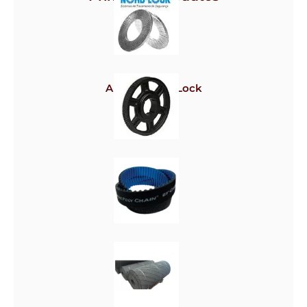
Arruela Nord-Lock
Polias
Correias