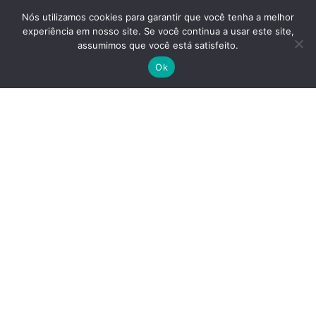
Junker de Vibração.
Nós utilizamos cookies para garantir que você tenha a melhor
experiência em nosso site. Se você continua a usar este site,
assumimos que você está satisfeito.
Ok
Fornecimento de correias, polias, grampos, lençol de borracha,
mangueiras e demais produtos para MRO!
Nos acompanhe nas redes sociais
Av. Francisco Firmo de Matos, 70 - Jardim Eldorado - Contagem/MG
(31) 3242-1212
| (31) 99189-1052
vendas@jweng.com.br
Todos os direitos reservados © - JW Engenharia em Borrachas LTDA - 2008 -