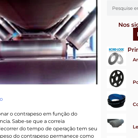
Nos si
Pri
Ar
Po
do
Co
onar o contrapeso em função do
cia. Sabe-se que a correia
Le
o decorrer do tempo de operação tem seu
o peso do contrapeso permanece como