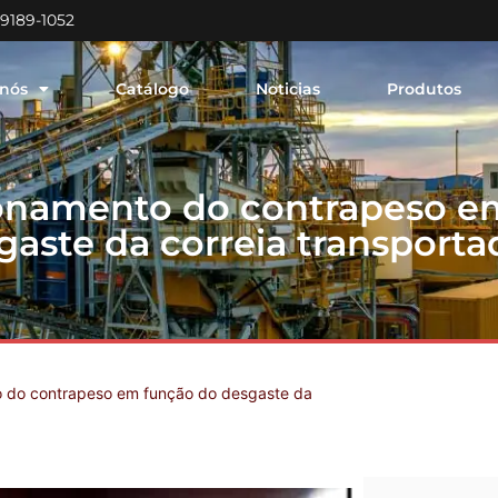
99189-1052
 nós
Catálogo
Noticias
Produtos
namento do contrapeso e
gaste da correia transporta
 do contrapeso em função do desgaste da