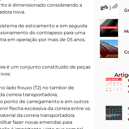
ento é dimensionado considerando a
G
tadora nova.
o sistema de esticamento e em seguida
M
nsionamento do contrapeso para uma
ntra em operação por mais de 05 anos.
Co
ora é um conjunto constituído de peças
ivos:
Arti
o lado frouxo (T2) no tambor de
a correia transportadora;
 no ponto de carregamento e em outros
nir flecha excessiva da correia entre os
terial da correia transportadora.
bilitar fazer novas emendas para