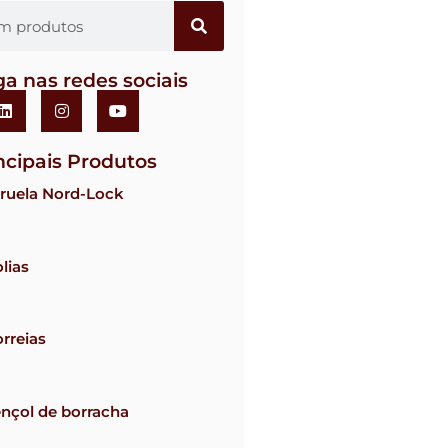
ga nas redes sociais
ncipais Produtos
ruela Nord-Lock
lias
rreias
nçol de borracha