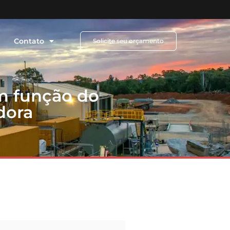
Contato
Solicite seu orçamento
m função do
dora