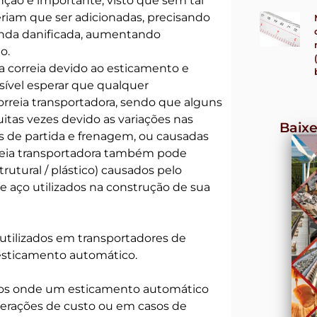
nção é importante, visto que sem tal
eriam que ser adicionadas, precisando
nda danificada, aumentando
o.
 correia devido ao esticamento e
sível esperar que qualquer
rreia transportadora, sendo que alguns
itas vezes devido as variações nas
Baixe
s de partida e frenagem, ou causadas
rreia transportadora também pode
tural / plástico) causados pelo
e aço utilizados na construção de sua
utilizados em transportadores de
 esticamento automático.
dos onde um esticamento automático
iderações de custo ou em casos de