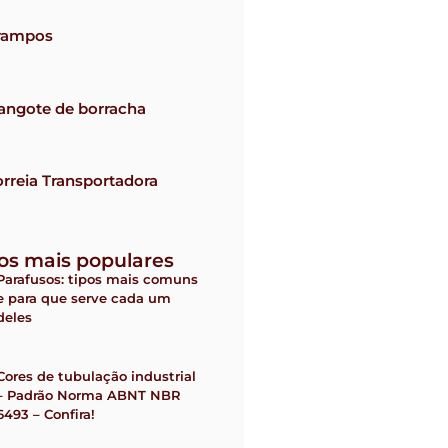
rampos
angote de borracha
rreia Transportadora
gos mais populares
Parafusos: tipos mais comuns
e para que serve cada um
deles
Cores de tubulação industrial
– Padrão Norma ABNT NBR
6493 – Confira!