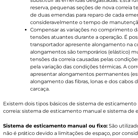
substituir as emendas desgastadas. Esta fu
reserva, pequenas seções de nova correia t
de duas emendas para reparo de cada eme
consideravelmente o tempo de manutençã
Compensar as variações no comprimento da
tensões atuantes durante a operação. É pos
transportador apresente alongamento na co
alongamentos são temporários (elástico) mu
tensões da correia causadas pelas condiçõe
pela variação das condições térmicas. A co
apresentar alongamentos permanentes (estru
alongamento das fibras, lonas e dos cabos d
carcaça.
Existem dois tipos básicos de sistema de esticamento 
correia: sistema de esticamento manual e sistema de
Sistema de esticamento manual ou fixo:
São utiliza
não é prático devido a limitações de espaço, por cons