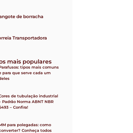
angote de borracha
rreia Transportadora
gos mais populares
Parafusos: tipos mais comuns
e para que serve cada um
deles
Cores de tubulação industrial
– Padrão Norma ABNT NBR
6493 – Confira!
MM para polegadas: como
converter? Conheça todos