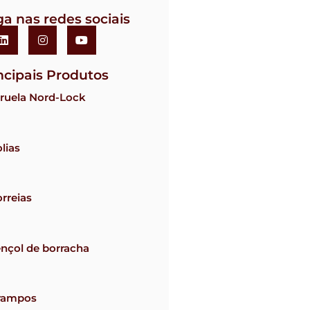
ga nas redes sociais
ncipais Produtos
ruela Nord-Lock
lias
rreias
nçol de borracha
rampos