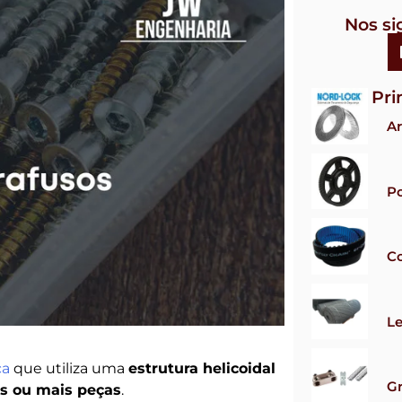
Nos si
Pri
Ar
Po
Co
Le
ca
que utiliza uma
estrutura helicoidal
G
as ou mais peças
.