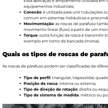
Essa aplicação é amplamente utilizada em c
equipamentos industriais;
Conexão
: é utilizada para unir tubulações 
comum em sistemas hidráulicos e pneumát
Movimentação
: as roscas de parafuso tam
movimento linear (fuso) a partir de um mov
Torque
: outra função da rosca é transmitir t
exemplo em torno de bancada (morsa).
Quais os tipos de roscas de para
As roscas de parafuso podem ser classificadas de dife
Tipo de perfil
: triangular, trapezoidal, quadr
Posição da rosca
: interna ou externa;
Tipo de direção de rotação
: direita ou esq
Tipo de sistema de medida
: métrico ou po