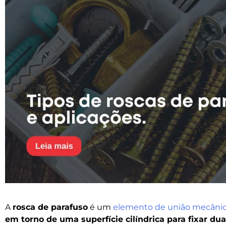
A
rosca de parafuso
é um
elemento de união mecâni
em torno de uma superfície cilíndrica para fixar du