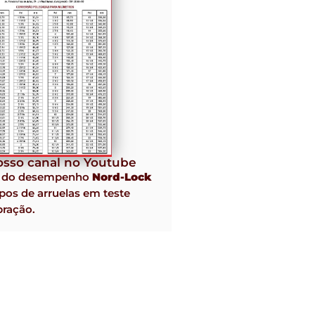
sso canal no Youtube
o do desempenho
Nord-Lock
pos de arruelas em teste
bração.