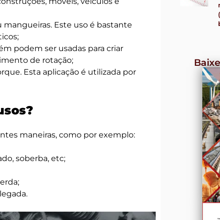
onstruções, móveis, veículos e
ou
mangueiras
. Este uso é bastante
icos;
bém podem ser usadas para criar
imento de rotação;
Baixe
orque. Esta aplicação é utilizada por
fusos?
rentes maneiras, como por exemplo:
ado, soberba, etc;
uerda;
legada.