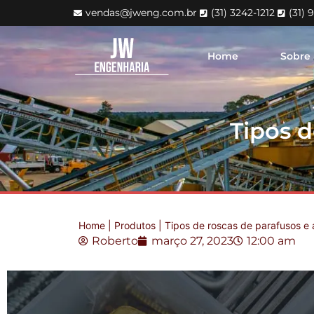
vendas@jweng.com.br
(31) 3242-1212
(31) 
Home
Sobre
Tipos d
Home
|
Produtos
|
Tipos de roscas de parafusos e 
Roberto
março 27, 2023
12:00 am