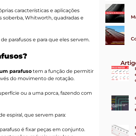
rias características e aplicações
M
as soberba, Whitworth, quadradas e
Co
s de parafusos e para que eles servem.
afusos?
Arti
 um parafuso
tem a função de permitir
través do movimento de rotação.
uperfície ou a uma porca, fazendo com
e espiral, que servem para:
parafuso é fixar peças em conjunto.