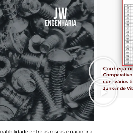
Conheça no
Comparativ
com vários ti
Junker de Vi
atibilidade entre as roscas e garantir a