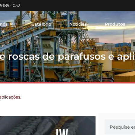
99189-1052
 nós
Catálogo
Noticias
Produtos
e roscas de parafusos e apl
aplicações.