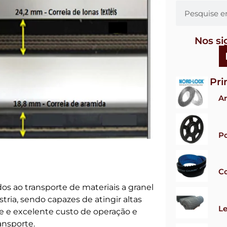
Nos si
Pri
Ar
Po
Co
s ao transporte de materiais a granel
tria, sendo capazes de atingir altas
Le
e e excelente custo de operação e
nsporte.