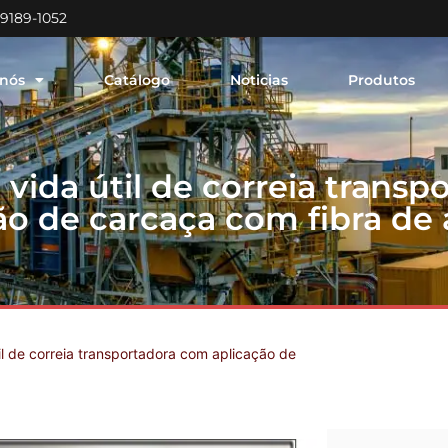
99189-1052
 nós
Catálogo
Noticias
Produtos
vida útil de correia transp
ão de carcaça com fibra de
l de correia transportadora com aplicação de