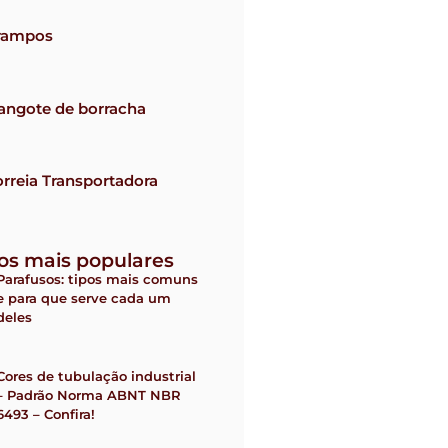
rampos
angote de borracha
rreia Transportadora
gos mais populares
Parafusos: tipos mais comuns
e para que serve cada um
deles
Cores de tubulação industrial
– Padrão Norma ABNT NBR
6493 – Confira!