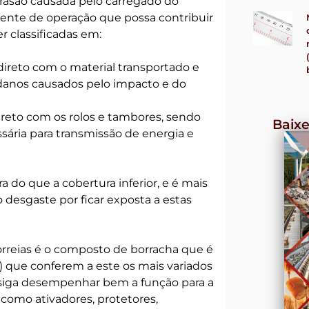
rasão causada pelo carregado do
ente de operação que possa contribuir
r classificadas em:
 direto com o material transportado e
 danos causados pelo impacto e do
direto com os rolos e tambores, sendo
Baixe
sária para transmissão de energia e
 do que a cobertura inferior, e é mais
o desgaste por ficar exposta a estas
correias é o composto de borracha que é
) que conferem a este os mais variados
siga desempenhar bem a função para a
 como ativadores, protetores,