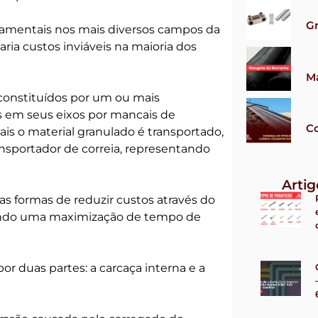
G
damentais nos mais diversos campos da
ria custos inviáveis na maioria dos
M
 constituídos por um ou mais
 em seus eixos por mancais de
Co
is o material granulado é transportado,
sportador de correia, representando
Arti
s formas de reduzir custos através do
vendo uma maximização de tempo de
r duas partes: a carcaça interna e a