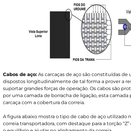
Cabos de aço:
As carcaças de aço são constituídas de 
dispostos longitudinalmente de tal forma a prover a res
suportar grandes forças de operação. Os cabos são pr
por uma camada de borracha de ligação, esta camada 
carcaça com a cobertura da correia.
A figura abaixo mostra o tipo de cabo de aço utilizad
correia transportadora, com destaque para a torção “Z” 
o equilíbrio e ajudar no alinhamento da correia.