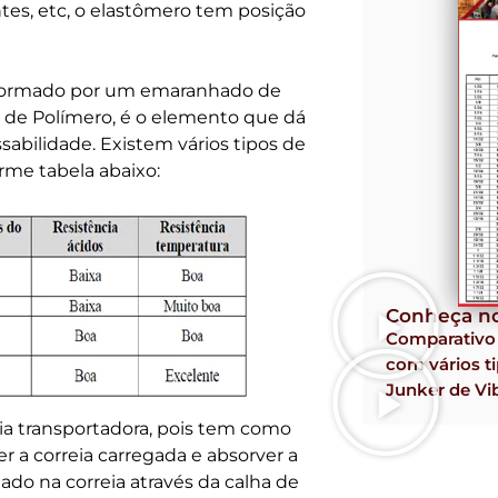
ntes, etc, o elastômero tem posição
 Formado por um emaranhado de
de Polímero, é o elemento que dá
ssabilidade. Existem vários tipos de
rme tabela abaixo:
Conheça no
Comparativ
com vários ti
Junker de Vi
eia transportadora, pois tem como
er a correia carregada e absorver a
ado na correia através da calha de