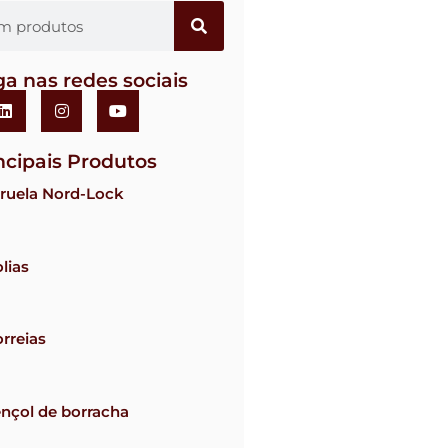
ga nas redes sociais
ncipais Produtos
ruela Nord-Lock
lias
rreias
nçol de borracha