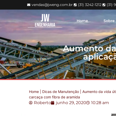
vendas@jweng.com.br
(31) 3242-1212
(31) 
Home
Sobre
Aumento da 
aplicaç
Home
|
Dicas de Manutenção
|
Aumento da vida úti
carcaça com fibra de aramida
Roberto
junho 29, 2020
10:28 am