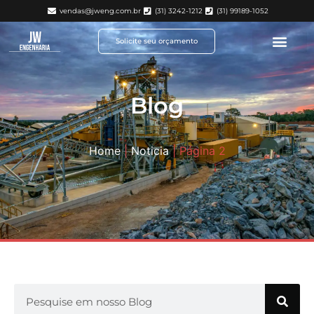
vendas@jweng.com.br
(31) 3242-1212
(31) 99189-1052
Solicite seu orçamento
Blog
Home
|
Noticia
|
Página 2