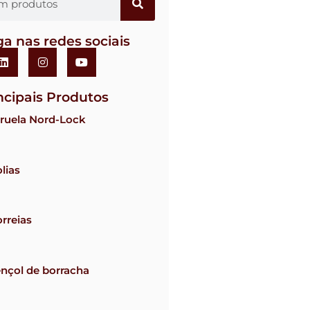
ga nas redes sociais
ncipais Produtos
ruela Nord-Lock
lias
rreias
nçol de borracha