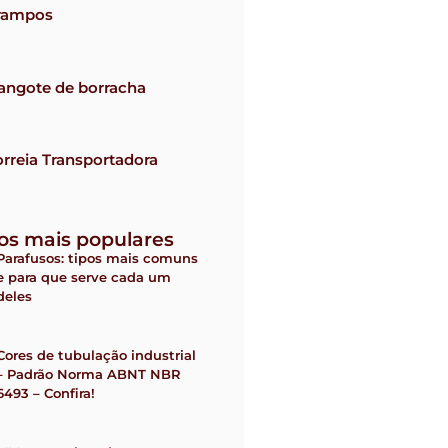
rampos
angote de borracha
rreia Transportadora
gos mais populares
Parafusos: tipos mais comuns
e para que serve cada um
deles
Cores de tubulação industrial
– Padrão Norma ABNT NBR
6493 – Confira!