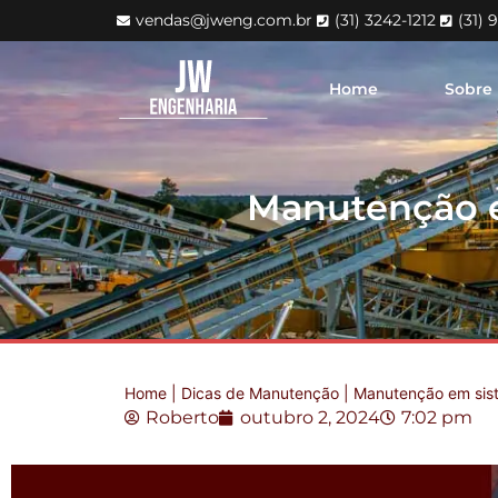
vendas@jweng.com.br
(31) 3242-1212
(31) 
Home
Sobre
Manutenção em
Home
|
Dicas de Manutenção
|
Manutenção em siste
Roberto
outubro 2, 2024
7:02 pm