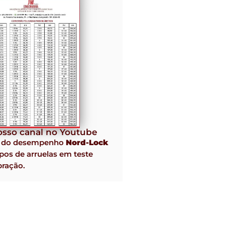
sso canal no Youtube
o do desempenho
Nord-Lock
pos de arruelas em teste
bração.