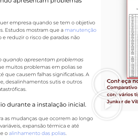
uando apresentam problemas
uer empresa quando se tem o objetivo
tos. Estudos mostram que a
manutenção
 e reduzir o risco de paradas não
ão quando apresentam problemas
ue muitos problemas em polias se
 que causem falhas significativas. A
Conheça no
, desalinhamentos sutis e outros
Comparativ
astróficas.
com vários ti
Junker de Vi
o durante a instalação inicial.
ra as mudanças que ocorrem ao longo
ariáveis, expansão térmica e até
te o
alinhamento das polias
.