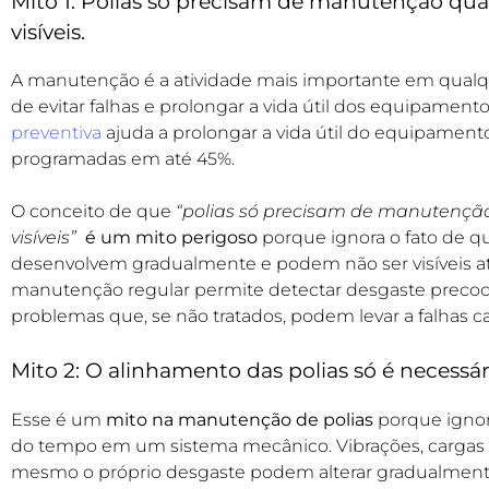
Mito 1: Polias só precisam de manutenção q
visíveis.
A manutenção é a atividade mais importante em qualq
de evitar falhas e prolongar a vida útil dos equipamen
preventiva
ajuda a prolongar a vida útil do equipamento
programadas em até 45%.
O conceito de que
“polias só precisam de manutenç
visíveis”
é um mito perigoso
porque ignora o fato de q
desenvolvem gradualmente e podem não ser visíveis até
manutenção regular permite detectar desgaste precoce
problemas que, se não tratados, podem levar a falhas cat
Mito 2: O alinhamento das polias só é necessári
Esse é um
mito na manutenção de polias
porque igno
do tempo em um sistema mecânico. Vibrações, cargas v
mesmo o próprio desgaste podem alterar gradualmen