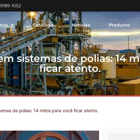
99189-1052
 nós
Catálogo
Noticias
Produtos
 sistemas de polias: 14 m
ficar atento.
mas de polias: 14 mitos para você ficar atento.