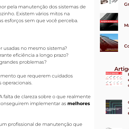
G
lhor pela manutenção dos sistemas de
zinho. Existem vários mitos na
s esforços sem que você perceba.
M
Co
ser usadas no mesmo sistema?
ante eficiência a longo prazo?
grandes problemas?
Arti
vimento que requerem cuidados
s operacionais.
 A falta de clareza sobre o que realmente
o conseguirem implementar as
melhores
 um profissional de manutenção que