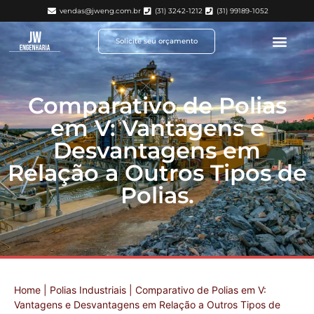
vendas@jweng.com.br
(31) 3242-1212
(31) 99189-1052
Solicite seu orçamento
Comparativo de Polias
em V: Vantagens e
Desvantagens em
Relação a Outros Tipos de
Polias.
Home
|
Polias Industriais
|
Comparativo de Polias em V:
Vantagens e Desvantagens em Relação a Outros Tipos de