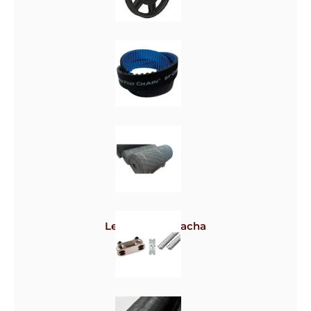
Polias
Correias
Lençol de borracha