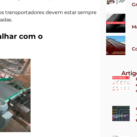
G
os transportadores devem estar sempre
adas.
M
alhar com o
Co
Arti