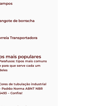
rampos
angote de borracha
rreia Transportadora
gos mais populares
Parafusos: tipos mais comuns
e para que serve cada um
deles
Cores de tubulação industrial
– Padrão Norma ABNT NBR
6493 – Confira!