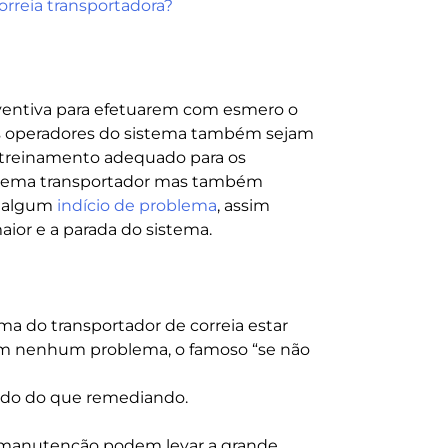
rreia transportadora?
entiva para efetuarem com esmero o
s operadores do sistema também sejam
 treinamento adequado para os
istema transportador mas também
r algum
indício de problema
, assim
ior e a parada do sistema.
ma do transportador de correia estar
sem nenhum problema, o famoso “se não
ndo do que remediando.
 manutenção podem levar a grande