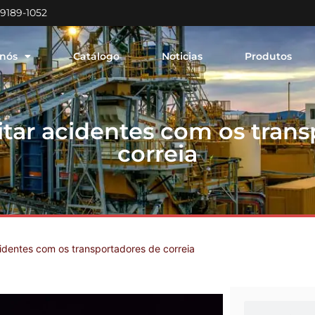
99189-1052
 nós
Catálogo
Noticias
Produtos
itar acidentes com os trans
correia
identes com os transportadores de correia