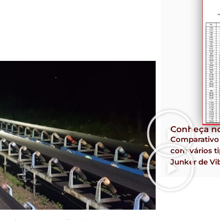
Conheça no
Comparativ
com vários ti
Junker de Vi