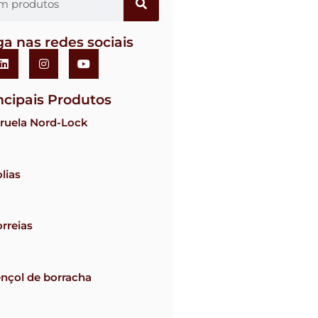
ga nas redes sociais
ncipais Produtos
ruela Nord-Lock
lias
rreias
nçol de borracha