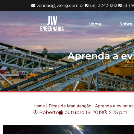
vendas@jweng.com.br
(31) 3242-1212
(31) 
Home
Sobre
Aprenda a ev
Home
|
Dicas de Manutenção
|
Aprenda a evitar ac
Roberto
outubro 18, 2019
5:25 pm