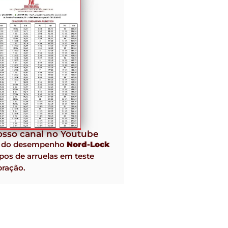
sso canal no Youtube
o do desempenho
Nord-Lock
pos de arruelas em teste
bração.