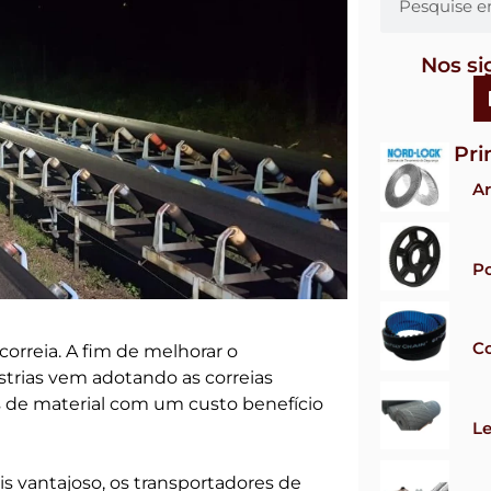
Nos si
Pri
Ar
Po
Co
orreia. A fim de melhorar o
trias vem adotando as correias
s de material com um custo benefício
Le
 vantajoso, os transportadores de