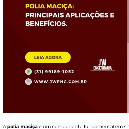
A
polia maciça
é um componente fundamental em sis