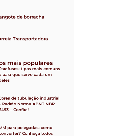
angote de borracha
rreia Transportadora
gos mais populares
Parafusos: tipos mais comuns
e para que serve cada um
deles
Cores de tubulação industrial
– Padrão Norma ABNT NBR
6493 – Confira!
MM para polegadas: como
converter? Conheça todos