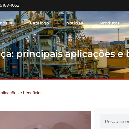
99189-1052
 nós
Catálogo
Noticias
Produtos
ça: principais aplicações e 
aplicações e benefícios.