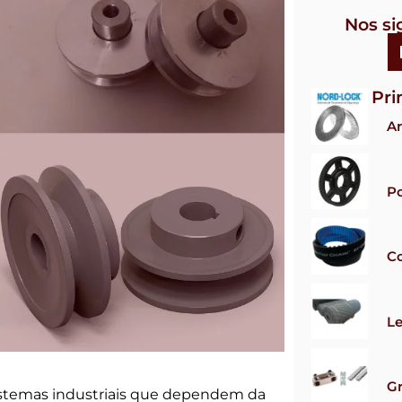
Nos si
Pri
Ar
Po
Co
Le
G
temas industriais que dependem da