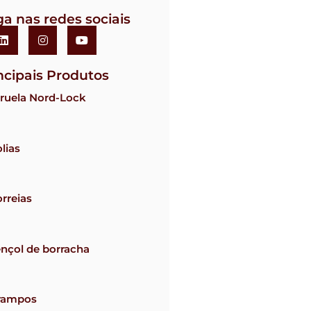
ga nas redes sociais
ncipais Produtos
ruela Nord-Lock
lias
rreias
nçol de borracha
rampos