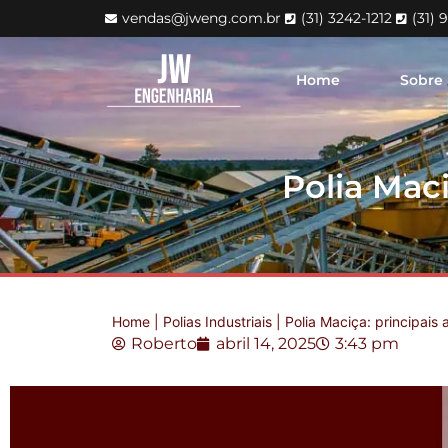
vendas@jweng.com.br
(31) 3242-1212
(31) 
Home
Sobre
Polia Maci
Home
|
Polias Industriais
|
Polia Maciça: principais 
Roberto
abril 14, 2025
3:43 pm