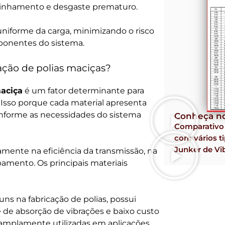
salinhamento e desgaste prematuro.
uniforme da carga, minimizando o risco
mponentes do sistema.
cação de polias maciças?
maciça
é um fator determinante para
Isso porque cada material apresenta
nforme as necessidades do sistema
Conheça no
Comparativ
com vários ti
Junker de Vi
amente na eficiência da transmissão, na
pamento. Os principais materiais
ns na fabricação de polias, possui
 de absorção de vibrações e baixo custo
amplamente utilizadas em aplicações