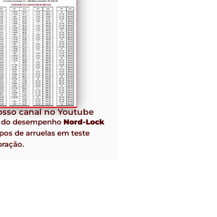
sso canal no Youtube
o do desempenho
Nord-Lock
pos de arruelas em teste
bração.