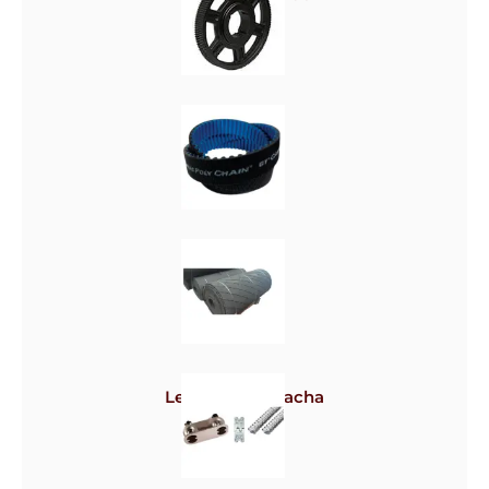
Polias
Correias
Lençol de borracha