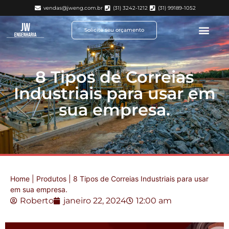
vendas@jweng.com.br
(31) 3242-1212
(31) 99189-1052
Solicite seu orçamento
8 Tipos de Correias
Industriais para usar em
sua empresa.
Home
|
Produtos
|
8 Tipos de Correias Industriais para usar
em sua empresa.
Roberto
janeiro 22, 2024
12:00 am