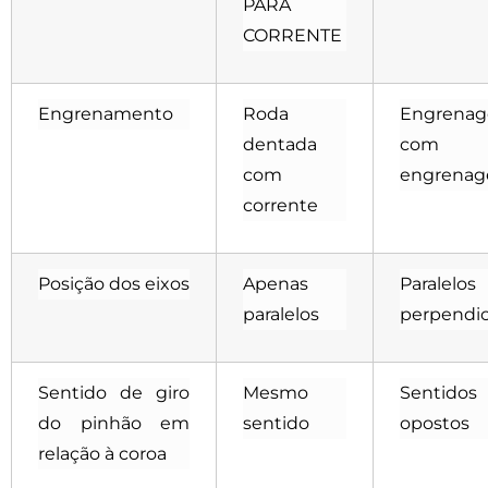
PARA
CORRENTE
Engrenamento
Roda
Engrena
dentada
com
com
engrena
corrente
Posição dos eixos
Apenas
Paralel
paralelos
perpendic
Sentido de giro
Mesmo
Sentidos
do pinhão em
sentido
opostos
relação à coroa