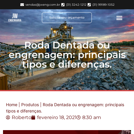
vendas@jweng.com.br
(31) 3242-1212
(31) 99189-1052
Solicite seu orçamento
Roda Dentada ou
engrenagem: principais
tipos e diferenças.
Home
|
Produtos
|
Roda Dentada ou engrenagem: principais
tipos e diferenças.
Roberto
fevereiro 18, 2021
8:30 am