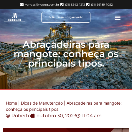
vendas@jweng.com.br
(31) 3242-1212
(31) 99189-1052
Solicite seu orçamento
Abraçadeiras para
mangote: conheça os
principais tipos.
Home
|
Dicas de Manutenção
|
Abraçadeiras para mangote:
conheça os principais tipos.
Roberto
outubro 30, 2023
11:04 am