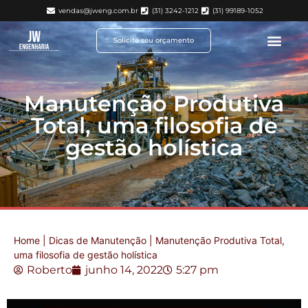
vendas@jweng.com.br
(31) 3242-1212
(31) 99189-1052
Solicite seu orçamento
Manutenção Produtiva
Total, uma filosofia de
gestão holística
Home
|
Dicas de Manutenção
|
Manutenção Produtiva Total,
uma filosofia de gestão holística
Roberto
junho 14, 2022
5:27 pm